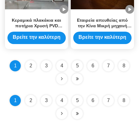
Κεραμικά πλακάκια και
Εταιρεία απευθείας από
ποτήρια Χρυσή PVD
την Κίνα Μικρή μηχανή
Ελαστική Μηχανή
επικάλυψης Pvd τιμή
ψεκασμού μεταλλικής
Βρείτε την καλύτερη
Βρείτε την καλύτερη
αποθέσεως Pvd μηχανή
τιμή
τιμή
επικάλυψης για επικάλυψη
σκληρού εργαλείου
1
2
3
4
5
6
7
8
1
2
3
4
5
6
7
8