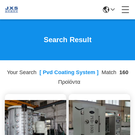
Search Result
Your Search
[ Pvd Coating System ]
Match
160
Προϊόντα