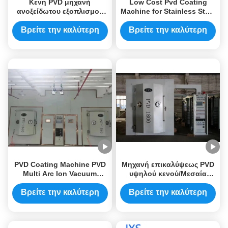
Κενή PVD μηχανή
Low Cost Pvd Coating
ανοξείδωτου εξοπλισμού
Machine for Stainless Steel
επιστρώματος κουταλιών
Pvd Equipment
Manufacturing Pvd
Βρείτε την καλύτερη
Βρείτε την καλύτερη
Coating Machine
τιμή
τιμή
PVD Coating Machine PVD
Μηχανή επικαλύψεως PVD
Multi Arc Ion Vacuum
υψηλού κενού/Μεσαία
Coating Machine for
μηχανή επικαλύψεως PVD
Decoration Hardware / Part
για ανοξείδωτο χάλυβα
Βρείτε την καλύτερη
Βρείτε την καλύτερη
τιμή
τιμή