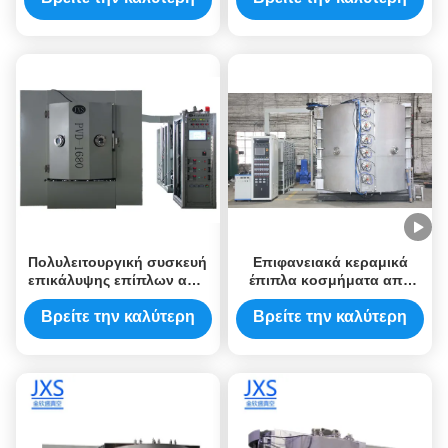
τιμή
τιμή
Πολυλειτουργική συσκευή
Επιφανειακά κεραμικά
επικάλυψης επίπλων από
έπιπλα κοσμήματα από
ανοξείδωτο χάλυβα με
ανοξείδωτο χάλυβα
κάθετο φορτίο
Βρείτε την καλύτερη
Βρείτε την καλύτερη
τιμή
τιμή