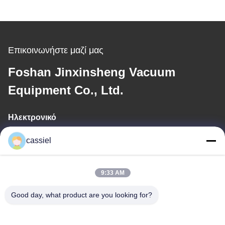
Επικοινωνήστε μαζί μας
Foshan Jinxinsheng Vacuum
Equipment Co., Ltd.
Ηλεκτρονικό
cassiel@vacuum-coatingmachine.com
cassiel
9:33 AM
Η διεύθυνσή μας
Good day, what product are you looking for?
Διεύθυνση
NO.14, η 1$η οδός, δρόμος Niulanwei, πόλη Shishan, περιοχή
Nanhai, Foshan, Guangdong, Κίνα