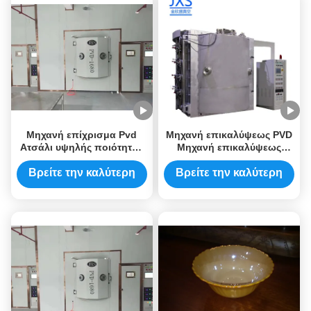
Μηχανή επίχρισμα Pvd
Μηχανή επικαλύψεως PVD
Ατσάλι υψηλής ποιότητας
Μηχανή επικαλύψεως
και ανθεκτικού γυαλιού
τιτανίου China Mat Μεγάλη
ειδική μηχανή
Βρείτε την καλύτερη
Βρείτε την καλύτερη
επικαλύψεως PVD
τιμή
τιμή