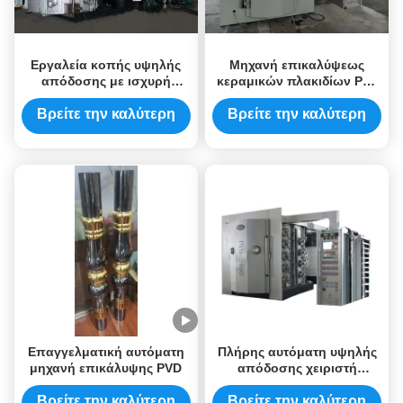
Εργαλεία κοπής υψηλής
Μηχανή επικαλύψεως
απόδοσης με ισχυρή
κεραμικών πλακιδίων Pvd
πρόσφυση ταινίας
Μηχανή επικαλύψεως
τιτανίου
Βρείτε την καλύτερη
Βρείτε την καλύτερη
τιμή
τιμή
Επαγγελματική αυτόματη
Πλήρης αυτόματη υψηλής
μηχανή επικάλυψης PVD
απόδοσης χειριστή
πόρτας από ανοξείδωτο
χάλυβα
Βρείτε την καλύτερη
Βρείτε την καλύτερη