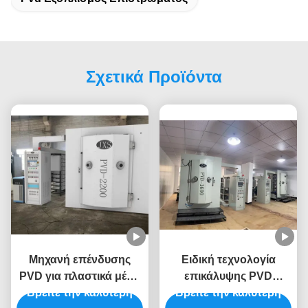
Σχετικά Προϊόντα
Μηχανή επένδυσης
Ειδική τεχνολογία
PVD για πλαστικά μέρη
επικάλυψης PVD
Βρείτε την καλύτερη
ABS PC με χαμηλή
Βρείτε την καλύτερη
υποστηρίζει τη