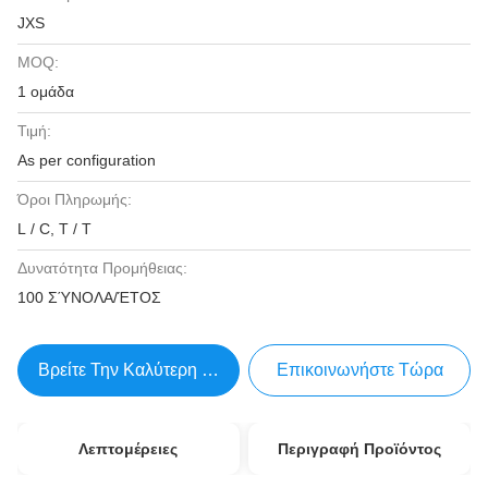
JXS
MOQ:
1 ομάδα
Τιμή:
As per configuration
Όροι Πληρωμής:
L / C, T / T
Δυνατότητα Προμήθειας:
100 ΣΎΝΟΛΑ/ΈΤΟΣ
Βρείτε Την Καλύτερη Τιμή
Επικοινωνήστε Τώρα
Λεπτομέρειες
Περιγραφή Προϊόντος