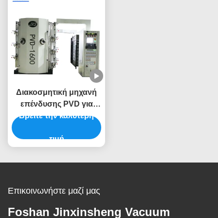
πολυτελή κοσμήματα
Διακοσμητική μηχανή
επένδυσης PVD για
πλαστικά μέρη ABS PC
Βρείτε την καλύτερη
με επένδυση
υποστρώματος μη
τιμή
παραμόρφωσης
χαμηλής θερμοκρασίας
Επικοινωνήστε μαζί μας
Foshan Jinxinsheng Vacuum