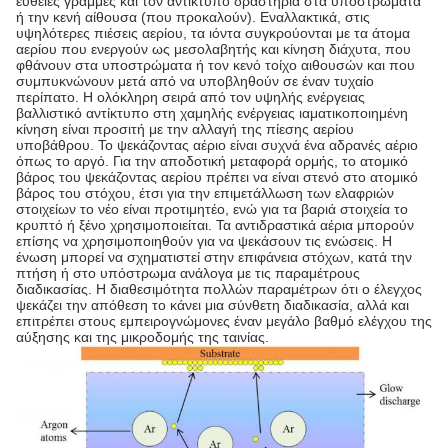
ευθείες γραμμές και τον αντίκτυπο δραστήρια στα υποστρώματα
ή την κενή αίθουσα (που προκαλούν). Εναλλακτικά, στις
υψηλότερες πιέσεις αερίου, τα ιόντα συγκρούονται με τα άτομα
αερίου που ενεργούν ως μεσολαβητής και κίνηση διάχυτα, που
φθάνουν στα υποστρώματα ή τον κενό τοίχο αιθουσών και που
συμπυκνώνουν μετά από να υποβληθούν σε έναν τυχαίο
περίπατο. Η ολόκληρη σειρά από τον υψηλής ενέργειας
βαλλιστικό αντίκτυπο στη χαμηλής ενέργειας ιαματικοποιημένη
κίνηση είναι προσιτή με την αλλαγή της πίεσης αερίου
υποβάθρου. Το ψεκάζοντας αέριο είναι συχνά ένα αδρανές αέριο
όπως το αργό. Για την αποδοτική μεταφορά ορμής, το ατομικό
βάρος του ψεκάζοντας αερίου πρέπει να είναι στενό στο ατομικό
βάρος του στόχου, έτσι για την επιμετάλλωση των ελαφριών
στοιχείων το νέο είναι προτιμητέο, ενώ για τα βαριά στοιχεία το
κρυπτό ή ξένο χρησιμοποιείται. Τα αντιδραστικά αέρια μπορούν
επίσης να χρησιμοποιηθούν για να ψεκάσουν τις ενώσεις. Η
ένωση μπορεί να σχηματιστεί στην επιφάνεια στόχων, κατά την
πτήση ή στο υπόστρωμα ανάλογα με τις παραμέτρους
διαδικασίας. Η διαθεσιμότητα πολλών παραμέτρων ότι ο έλεγχος
ψεκάζει την απόθεση το κάνει μια σύνθετη διαδικασία, αλλά και
επιτρέπει στους εμπειρογνώμονες έναν μεγάλο βαθμό ελέγχου της
αύξησης και της μικροδομής της ταινίας.