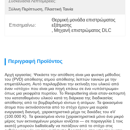
Συσκευασία Λεπτομέρειες:
Ξύλινη Περίπτωση, Πλαστική Ταινία
Θερμική μονάδα επιστρώματος 
Επισημαίνω:
εξάτμισης
, 
Μηχανή επιστρώματος DLC
Περιγραφή Προϊόντος
Αρχή εργασίας: Ψεκάστε την απόθεση είναι μια φυσική μέθοδος
του (PVD) απόθεσης ατμού απόθεσης λεπτών ταινιών με την
επιμετάλλωση. Αυτό περιλαμβάνει την εκτίναξη του υλικού από
έναν «στόχο» που είναι μια πηγή επάνω σε ένα «υπόστρωμα»
όπως μια γκοφρέτα πυριτίου. Το Resputtering είναι επαν-εκπομπή
του κατατεθειμένου υλικού κατά τη διάρκεια της διαδικασίας
απόθεσης από το βομβαρδισμό ιόντων ή ατόμων. Τα ψεκασμένα
άτομα που εκτινάσσονται από το στόχο έχουν μια ευρεία
ενεργειακή διανομή, χαρακτηριστικά μέχρι τις δεκάδες του eV
(100.000 Κ). Τα ψεκασμένα ιόντα (χαρακτηριστικά μόνο ένα μικρό
μέρος των εκτιναγμένων μορίων ιονίζεται — σε παραγγελία 1 τοις
εκατό) μπορούν ballistically να πετάξουν από το στόχο στις