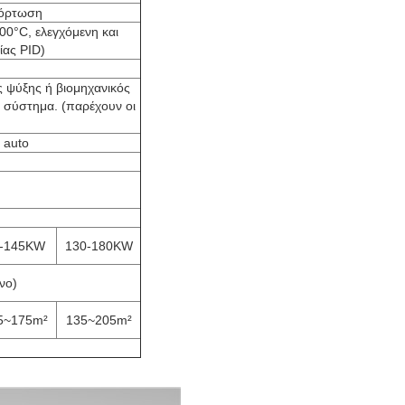
φόρτωση
00°C, ελεγχόμενη και
ίας PID)
 ψύξης ή βιομηχανικός
 σύστημα. (παρέχουν οι
l auto
-145KW
130-180KW
νο)
5~175m²
135~205m²