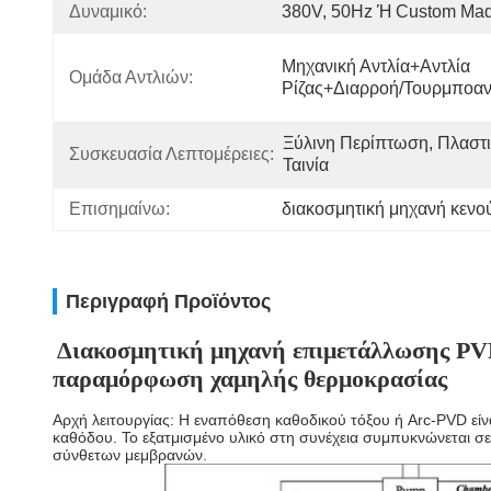
Δυναμικό:
380V, 50Hz Ή Custom Ma
Μηχανική Αντλία+αντλία 
Ομάδα Αντλιών:
Ρίζας+διαρροή/τουρμποαν
Ξύλινη Περίπτωση, Πλαστι
Συσκευασία Λεπτομέρειες:
Ταινία
Επισημαίνω:
διακοσμητική μηχανή κενο
Περιγραφή Προϊόντος
Διακοσμητική μηχανή επιμετάλλωσης PV
παραμόρφωση χαμηλής θερμοκρασίας
Αρχή λειτουργίας: Η εναπόθεση καθοδικού τόξου ή Arc-PVD είνα
καθόδου. Το εξατμισμένο υλικό στη συνέχεια συμπυκνώνεται σε
σύνθετων μεμβρανών.