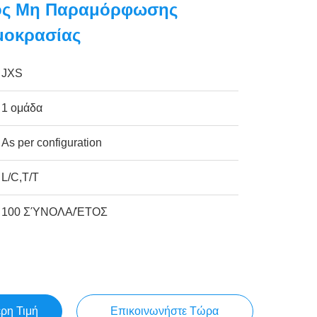
ος Μη Παραμόρφωσης
μοκρασίας
JXS
1 ομάδα
As per configuration
L/C,T/T
100 ΣΎΝΟΛΑ/ΈΤΟΣ
ερη Τιμή
Επικοινωνήστε Τώρα