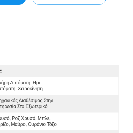
E
ήρη Αυτόματη, Ημι 
τόματη, Χειροκίνητη
χανικός Διαθέσιμος Στην 
ηρεσία Στο Εξωτερικό
υσό, Ροζ Χρυσό, Μπλε, 
ρίζο, Μαύρο, Ουράνιο Τόξο