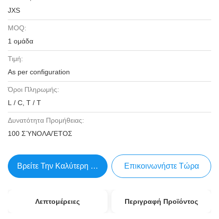
JXS
MOQ:
1 ομάδα
Τιμή:
As per configuration
Όροι Πληρωμής:
L / C, T / T
Δυνατότητα Προμήθειας:
100 ΣΎΝΟΛΑ/ΈΤΟΣ
Βρείτε Την Καλύτερη Τιμή
Επικοινωνήστε Τώρα
Λεπτομέρειες
Περιγραφή Προϊόντος