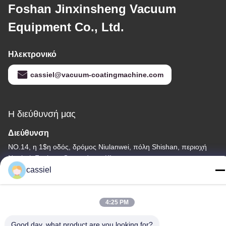
Foshan Jinxinsheng Vacuum
Equipment Co., Ltd.
Ηλεκτρονικό
cassiel@vacuum-coatingmachine.com
Η διεύθυνσή μας
Διεύθυνση
NO.14, η 1$η οδός, δρόμος Niulanwei, πόλη Shishan, περιοχή
Nanhai, Foshan, Guangdong, Κίνα
cassiel
Τηλεφώνημα
86-139-2915-0962
4:25 PM
Good day, what product are you looking for?