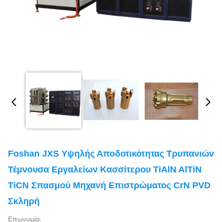
Foshan JXS Υψηλής Αποδοτικότητας Τρυπανιών
Τέμνουσα Εργαλείων Κασσίτερου TiAlN AlTiN
TiCN Σπασμού Μηχανή Επιστρώματος CrN PVD
Σκληρή
Επωνυμία: