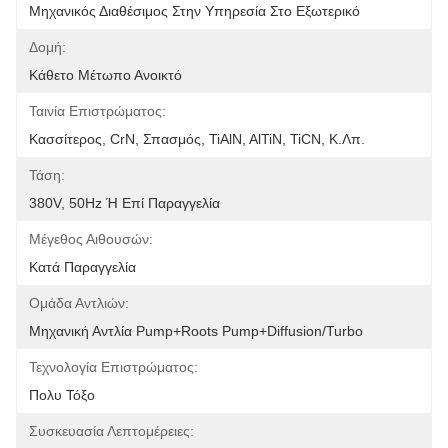
Μηχανικός Διαθέσιμος Στην Υπηρεσία Στο Εξωτερικό
Δομή:
Κάθετο Μέτωπο Ανοικτό
Ταινία Επιστρώματος:
Κασσίτερος, CrN, Σπασμός, TiAlN, AlTiN, TiCN, Κ.λπ.
Τάση:
380V, 50Hz Ή Επί Παραγγελία
Μέγεθος Αιθουσών:
Κατά Παραγγελία
Ομάδα Αντλιών:
Μηχανική Αντλία Pump+Roots Pump+Diffusion/Turbo
Τεχνολογία Επιστρώματος:
Πολυ Τόξο
Συσκευασία Λεπτομέρειες: