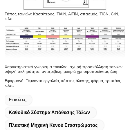
Τύπος ταινιών: Κασσίτερος, TiAlN, AlTiN, σπασμός, TiCN, CrN,
κ.λπ.
Χαρακτηριστικό γνώρισμα ταινιών: Ισχυρή προσκόλληση ταινιών,
υψηλή σκληρότητα, αντιτριβική, μακριά χρησιμοποιώντας ζωή
Εφαρμογή: Τέμνοντα εργαλεία, κόπτης άλεσης, φόρμα, τρυπάνι,
κ.λπ.
Ετικέτες:
Καθοδικό Σύστημα Απόθεσης Τόξων
Πλαστική Μηχανή Κενού Επιστρώματος