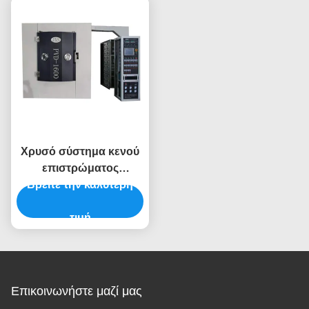
ροδαλό χρυσό μαύρο
για το μαύρο χρώμα
χρώμα
Χρυσό σύστημα κενού
επιστρώματος
Βρείτε την καλύτερη
χρώματος PVD
στροφίγγων κρουνών
κραμάτων
τιμή
ψευδάργυρου
ορείχαλκου μεγάλης
περιεκτικότητας
Επικοινωνήστε μαζί μας