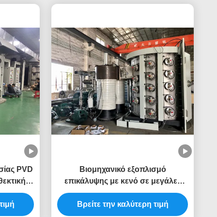
σίας PVD
Βιομηχανικό εξοπλισμό
θεκτική
επικάλυψης με κενό σε μεγάλες
άνιο
κοιλότητες
τιμή
Βρείτε την καλύτερη τιμή