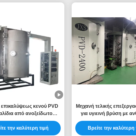
 επικαλύψεως κενού PVD
Μηχανή τελικής επεξεργα
αλίδια από ανοξείδωτο
για υγιεινή βρύση με αν
βα Μαχαίρια κουζίνας
στην υγρασία στο μπ
μός σκληρής επικαλύψεως
ίτε την καλύτερη τιμή
Βρείτε την καλύτερη 
κατά της σκουριάς