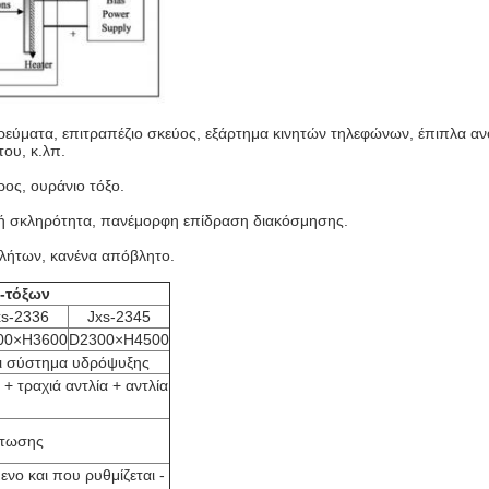
ματα, επιτραπέζιο σκεύος, εξάρτημα κινητών τηλεφώνων, έπιπλα ανοξ
του, κ.λπ.
ρος, ουράνιο τόξο.
λή σκληρότητα, πανέμορφη επίδραση διακόσμησης.
βλήτων, κανένα απόβλητο.
-τόξων
xs-2336
Jxs-2345
00×H3600
D2300×H4500
ι σύστημα υδρόψυξης
+ τραχιά αντλία + αντλία
ρτωσης
νο και που ρυθμίζεται -