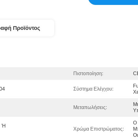
ραφή Προϊόντος
Πιστοποίηση:
C
Fu
04
Σύστημα Ελέγχου:
Χε
Μη
Μεταπωλήσεις:
Υπ
Ο 
 Ή 
Χρώμα Επιστρώματος:
Μπ
Ο