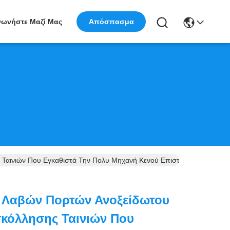
νωνήστε Μαζί Μας
Απόσπασμα
Ταινιών Που Εγκαθιστά Την Πολυ Μηχανή Κενού Επιστρώματος Τόξων
 Λαβών Πορτών Ανοξείδωτου
κόλλησης Ταινιών Που