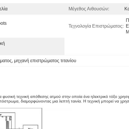
ελία
Μέγεθος Αιθουσών:
Κ
Π
ts 
Τεχνολογία Επιστρώματος:
Ε
M
κή 
ώματος
, 
μηχανή επιστρώματος τιτανίου
 φυσική τεχνική απόθεσης ατμού στην οποία ένα ηλεκτρικό τόξο χρησιμ
στρωμα, διαμορφώνοντας μια λεπτή ταινία. Η τεχνική μπορεί να χρησιμο