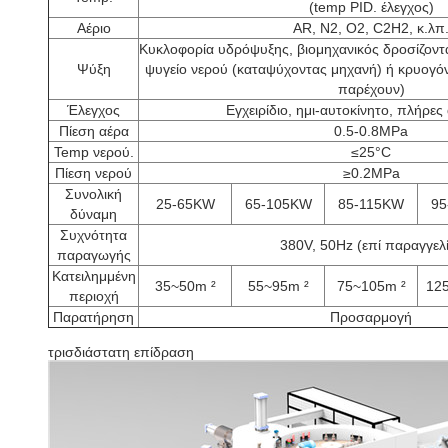
(temp PID. έλεγχος)
Αέριο
AR, Ν2, Ο2, C2H2, κ.λπ
Κυκλοφορία υδρόψυξης, βιομηχανικός δροσίζοντ
Ψύξη
ψυγείο νερού (καταψύχοντας μηχανή) ή κρυογόν
παρέχουν)
Έλεγχος
Εγχειρίδιο, ημι-αυτοκίνητο, πλήρες
Πίεση αέρα
0.5-0.8MPa
Temp νερού.
≤25°C
Πίεση νερού
≥0.2MPa
Συνολική
25-65KW
65-105KW
85-115KW
95
δύναμη
Συχνότητα
380V, 50Hz (επί παραγγελ
παραγωγής
Κατειλημμένη
35~50m ²
55~95m ²
75~105m ²
12
περιοχή
Παρατήρηση
Προσαρμογή
τρισδιάστατη επίδραση