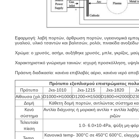
Εφαρμογή: λαβή πορτών, άρθρωση πορτών, υγειονομικά εμπορεύ
γυαλιού, υλικό τσαντών και βαλιτσών, ρολόι, πινακίδα ανοξείδω
Χρώμα: ο χρυσός, ασήμι, αυξήθηκε χρυσός, μπλε, γκρίζος, μαύ
Χαρακτηριστικό γνώρισμα ταινιών: ισχυρή προσκόλληση, υψη
Πράσινη διαδικασία: κανένα επιβλαβές αέριο, κανένα νερό απο
Πρότυπο εξοπλισμού επιστρώματος πολυ
Πρότυπο
Jxs-1010
Jxs-1215
Jxs-1820
J
Αίθουσα (χιλ.)
D1000×H1000
D1200×H1500
D1800×H2000
D23
Δομή
Κάθετη δομή πορτών, αντλώντας σύστημα κα
Κενό
Αντλία διάχυσης ή μοριακή αντλία + αντλία λαβής 
σύστημα
ριζών
Τελευταία
1.0- 6.0×10-4Pa, ψύξη μη-φό
πίεση
Κανονικά temp- 300°C σε 450°C 600°C, ελεγχόμε
Temp.