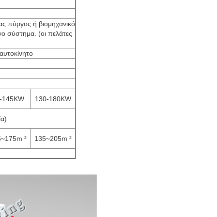
.
ας πύργος ή βιομηχανικό
ο σύστημα. (οι πελάτες
 αυτοκίνητο
-145KW
130-180KW
ία)
5~175m ²
135~205m ²