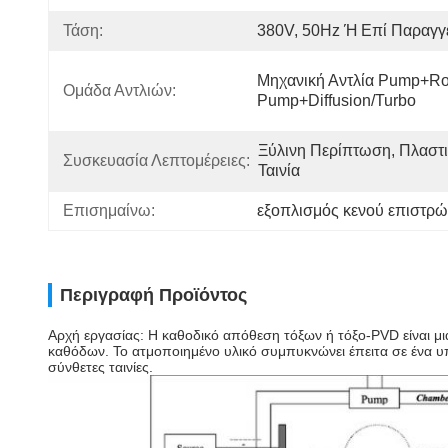
Τάση:
380V, 50Hz Ή Επί Παραγγ
Μηχανική Αντλία Pump+Roo
Ομάδα Αντλιών:
Pump+Diffusion/Turbo
Ξύλινη Περίπτωση, Πλαστι
Συσκευασία Λεπτομέρειες:
Ταινία
Επισημαίνω:
εξοπλισμός κενού επιστρ
Περιγραφή Προϊόντος
Αρχή εργασίας: Η καθοδικό απόθεση τόξων ή τόξο-PVD είναι μια
καθόδων. Το ατμοποιημένο υλικό συμπυκνώνει έπειτα σε ένα υπό
σύνθετες ταινίες.