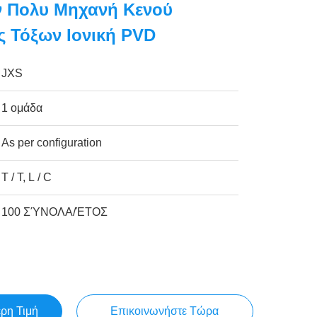
ν Πολυ Μηχανή Κενού
 Τόξων Ιονική PVD
JXS
1 ομάδα
As per configuration
T / T, L / C
100 ΣΎΝΟΛΑ/ΈΤΟΣ
ερη Τιμή
Επικοινωνήστε Τώρα