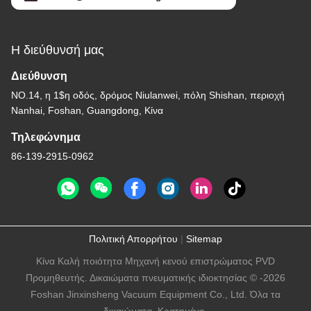
Η διεύθυνσή μας
Διεύθυνση
NO.14, η 1$η οδός, δρόμος Niulanwei, πόλη Shishan, περιοχή
Nanhai, Foshan, Guangdong, Κίνα
Τηλεφώνημα
86-139-2915-0962
Πολιτική Απορρήτου
|
Sitemap
Κίνα Καλή ποιότητα Μηχανή κενού επιστρώματος PVD
Προμηθευτής. Δικαιώματα πνευματικής ιδιοκτησίας © -2026
Foshan Jinxinsheng Vacuum Equipment Co., Ltd. Όλα τα
δικαιώματα. Κρατημένο.