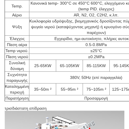
Κανονικά temp- 300°C σε 450°C 600°C, ελεγχόμενο και
Temp.
(temp PID. έλεγχος)
Αέριο
AR, Ν2, Ο2, C2H2, κ.λπ.
Κυκλοφορία υδρόψυξης, βιομηχανικός δροσίζοντας πύ
Ψύξη
ψυγείο νερού (καταψύχοντας μηχανή) ή κρυογόνο σύσ
παρέχουν)
Έλεγχος
Εγχειρίδιο, ημι-αυτοκίνητο, πλήρες αυτοκ
Πίεση αέρα
0.5-0.8MPa
Temp νερού.
≤25°C
Πίεση νερού
≥0.2MPa
Συνολική
25-65KW
65-105KW
85-115KW
95-145
δύναμη
Συχνότητα
380V, 50Hz (επί παραγγελία)
παραγωγής
Κατειλημμένη
35~50m ²
55~95m ²
75~105m ²
125~175
περιοχή
Παρατήρηση
Προσαρμογή
τρισδιάστατη επίδραση