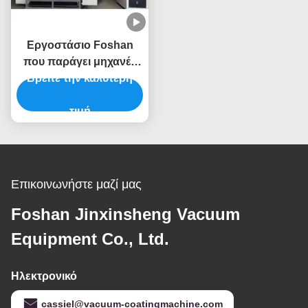
Εργοστάσιο Foshan
που παράγει μηχανές
Βρείτε την καλύτερη
επικάλυψης με
πολλαπλά τόξα για
διάφορα μέρη και
τιμή
εξαρτήματα
Επικοινωνήστε μαζί μας
Foshan Jinxinsheng Vacuum
Equipment Co., Ltd.
Ηλεκτρονικό
cassiel@vacuum-coatingmachine.com