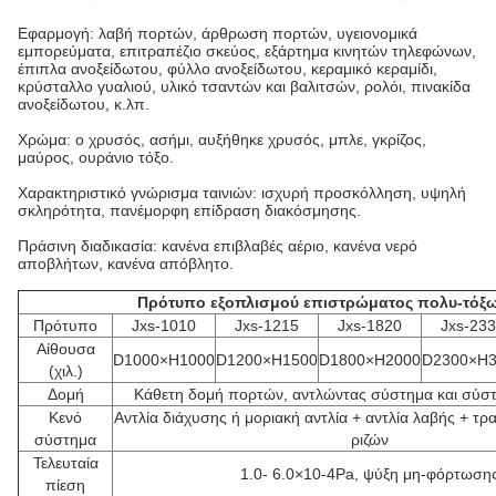
Εφαρμογή: λαβή πορτών, άρθρωση πορτών, υγειονομικά
εμπορεύματα, επιτραπέζιο σκεύος, εξάρτημα κινητών τηλεφώνων,
έπιπλα ανοξείδωτου, φύλλο ανοξείδωτου, κεραμικό κεραμίδι,
κρύσταλλο γυαλιού, υλικό τσαντών και βαλιτσών, ρολόι, πινακίδα
ανοξείδωτου, κ.λπ.
Χρώμα: ο χρυσός, ασήμι, αυξήθηκε χρυσός, μπλε, γκρίζος,
μαύρος, ουράνιο τόξο.
Χαρακτηριστικό γνώρισμα ταινιών: ισχυρή προσκόλληση, υψηλή
σκληρότητα, πανέμορφη επίδραση διακόσμησης.
Πράσινη διαδικασία: κανένα επιβλαβές αέριο, κανένα νερό
αποβλήτων, κανένα απόβλητο.
Πρότυπο εξοπλισμού επιστρώματος πολυ-τόξ
Πρότυπο
Jxs-1010
Jxs-1215
Jxs-1820
Jxs-23
Αίθουσα
D1000×H1000
D1200×H1500
D1800×H2000
D2300×H3
(χιλ.)
Δομή
Κάθετη δομή πορτών, αντλώντας σύστημα και σύσ
Κενό
Αντλία διάχυσης ή μοριακή αντλία + αντλία λαβής + τρα
σύστημα
ριζών
Τελευταία
1.0- 6.0×10-4Pa, ψύξη μη-φόρτωση
πίεση