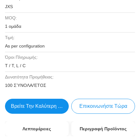
JXS
MOQ:
1 ομάδα
Τιμή:
As per configuration
Όροι Πληρωμής:
T / T, L / C
Δυνατότητα Προμήθειας:
100 ΣΎΝΟΛΑ/ΈΤΟΣ
Βρείτε Την Καλύτερη Τιμή
Επικοινωνήστε Τώρα
Λεπτομέρειες
Περιγραφή Προϊόντος