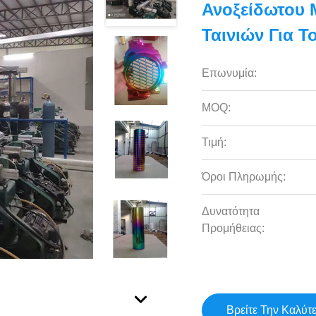
Ανοξείδωτου 
Ταινιών Για 
Επωνυμία:
MOQ:
Τιμή:
Όροι Πληρωμής:
Δυνατότητα
Προμήθειας:
Βρείτε Την Καλύτ