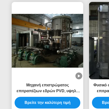
Μηχανή επιστρώματος
Φυσικό 
επιτραπέζιων εδρών PVD, υψηλή
επιτρ
μηχανή κενού επιστρώματος
Βρείτε την καλύτερη τιμή
ανοξείδωτου
Βρε