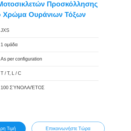
Μοτοσικλετών Προσκόλλησης
Το Χρώμα Ουράνιων Τόξων
JXS
1 ομάδα
As per configuration
T / T, L / C
100 ΣΎΝΟΛΑ/ΈΤΟΣ
ερη Τιμή
Επικοινωνήστε Τώρα