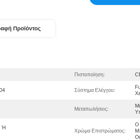
ραφή Προϊόντος
Πιστοποίηση:
C
Fu
04
Σύστημα Ελέγχου:
Χε
Μη
Μεταπωλήσεις:
Υπ
Ο 
 Ή 
Χρώμα Επιστρώματος:
Μπ
Ο