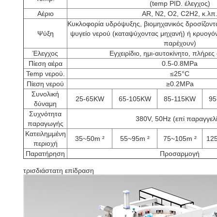
(temp PID. έλεγχος)
Αέριο
AR, Ν2, Ο2, C2H2, κ.λπ
Κυκλοφορία υδρόψυξης, βιομηχανικός δροσίζοντ
Ψύξη
ψυγείο νερού (καταψύχοντας μηχανή) ή κρυογόν
παρέχουν)
Έλεγχος
Εγχειρίδιο, ημι-αυτοκίνητο, πλήρες
Πίεση αέρα
0.5-0.8MPa
Temp νερού.
≤25°C
Πίεση νερού
≥0.2MPa
Συνολική
25-65KW
65-105KW
85-115KW
95
δύναμη
Συχνότητα
380V, 50Hz (επί παραγγελ
παραγωγής
Κατειλημμένη
35~50m ²
55~95m ²
75~105m ²
12
περιοχή
Παρατήρηση
Προσαρμογή
τρισδιάστατη επίδραση