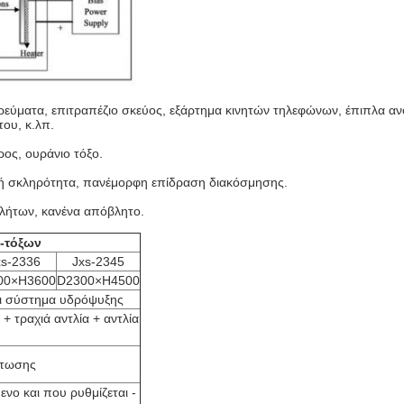
ματα, επιτραπέζιο σκεύος, εξάρτημα κινητών τηλεφώνων, έπιπλα ανοξ
του, κ.λπ.
ρος, ουράνιο τόξο.
λή σκληρότητα, πανέμορφη επίδραση διακόσμησης.
βλήτων, κανένα απόβλητο.
-τόξων
xs-2336
Jxs-2345
00×H3600
D2300×H4500
ι σύστημα υδρόψυξης
+ τραχιά αντλία + αντλία
ρτωσης
νο και που ρυθμίζεται -