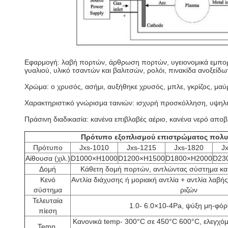
Εφαρμογή: λαβή πορτών, άρθρωση πορτών, υγειονομικά εμπορεύ
γυαλιού, υλικό τσαντών και βαλιτσών, ρολόι, πινακίδα ανοξείδω
Χρώμα: ο χρυσός, ασήμι, αυξήθηκε χρυσός, μπλε, γκρίζος, μαύ
Χαρακτηριστικό γνώρισμα ταινιών: ισχυρή προσκόλληση, υψη
Πράσινη διαδικασία: κανένα επιβλαβές αέριο, κανένα νερό απο
Πρότυπο εξοπλισμού επιστρώματος πολυ
Πρότυπο
Jxs-1010
Jxs-1215
Jxs-1820
J
Αίθουσα (χιλ.)
D1000×H1000
D1200×H1500
D1800×H2000
D23
Δομή
Κάθετη δομή πορτών, αντλώντας σύστημα κα
Κενό
Αντλία διάχυσης ή μοριακή αντλία + αντλία λαβής 
σύστημα
ριζών
Τελευταία
1.0- 6.0×10-4Pa, ψύξη μη-φό
πίεση
Κανονικά temp- 300°C σε 450°C 600°C, ελεγχόμε
Temp.