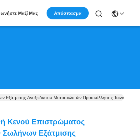
νωνήστε Μαζί Μας
Απόσπασμα
 Εξάτμισης Ανοξείδωτου Μοτοσικλετών Προσκόλλησης Ταινιών Για 
νή Κενού Επιστρώματος
 Σωλήνων Εξάτμισης