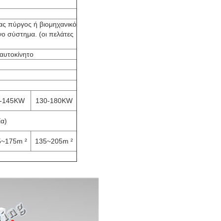
.
ας πύργος ή βιομηχανικό
ο σύστημα. (οι πελάτες
 αυτοκίνητο
-145KW
130-180KW
ία)
5~175m ²
135~205m ²