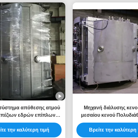
σύστημα απόθεσης ατμού
Μηχανή διάλυσης κεν
απέζιων εδρών επίπλων
μεσαίου κενού Πολυδιάθ
ανοξείδωτου
εξοπλισμό παραγωγής π
ίτε την καλύτερη τιμή
Βρείτε την καλύτερη 