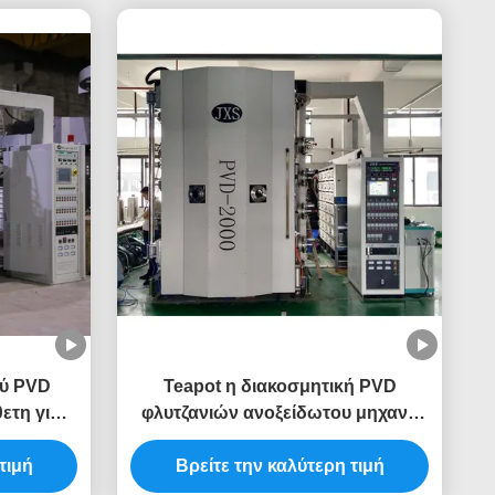
ού PVD
Teapot η διακοσμητική PVD
ετη για
φλυτζανιών ανοξείδωτου μηχανή
αρτίδας
κενού επιστρώματος για το μαύρο
τιμή
ουράνιο τόξο αυξήθηκε χρυσό
Βρείτε την καλύτερη τιμή
χρώμα