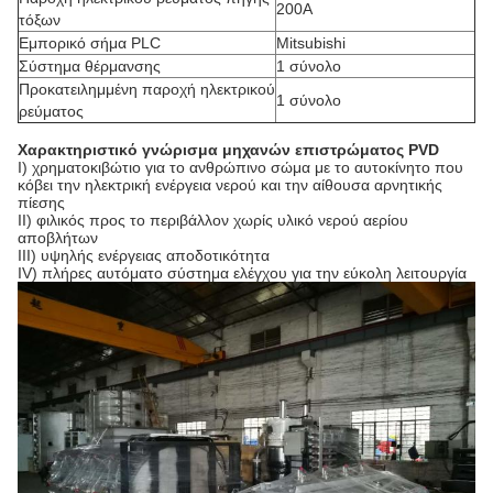
200A
τόξων
Εμπορικό σήμα PLC
Mitsubishi
Σύστημα θέρμανσης
1 σύνολο
Προκατειλημμένη παροχή ηλεκτρικού
1 σύνολο
ρεύματος
Χαρακτηριστικό γνώρισμα μηχανών επιστρώματος PVD
Ι) χρηματοκιβώτιο για το ανθρώπινο σώμα με το αυτοκίνητο που
κόβει την ηλεκτρική ενέργεια νερού και την αίθουσα αρνητικής
πίεσης
ΙΙ) φιλικός προς το περιβάλλον χωρίς υλικό νερού αερίου
αποβλήτων
ΙΙΙ) υψηλής ενέργειας αποδοτικότητα
IV) πλήρες αυτόματο σύστημα ελέγχου για την εύκολη λειτουργία