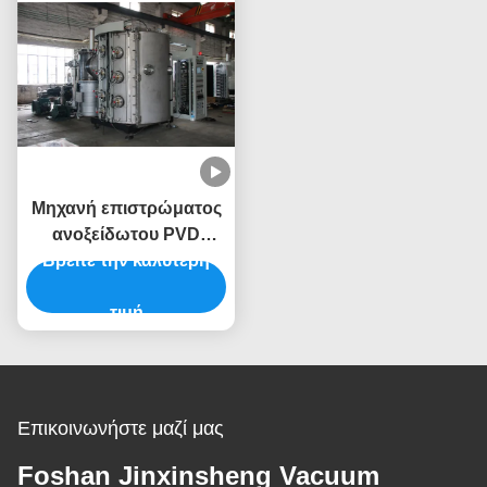
Μηχανή επιστρώματος
ανοξείδωτου PVD
Βρείτε την καλύτερη
λαβών πορτών
μετάλλων
τιμή
Επικοινωνήστε μαζί μας
Foshan Jinxinsheng Vacuum