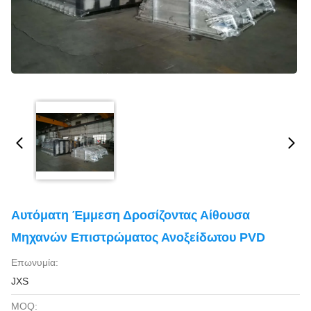
Αυτόματη Έμμεση Δροσίζοντας Αίθουσα
Μηχανών Επιστρώματος Ανοξείδωτου PVD
Επωνυμία:
JXS
MOQ: