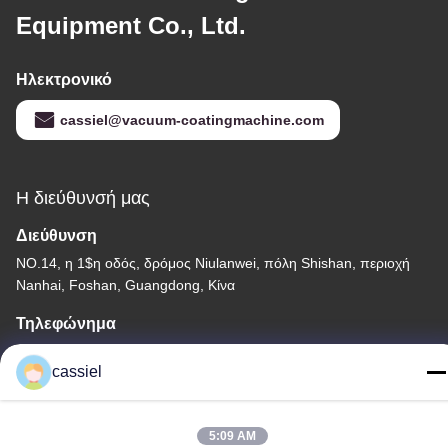
Equipment Co., Ltd.
Ηλεκτρονικό
cassiel@vacuum-coatingmachine.com
Η διεύθυνσή μας
Διεύθυνση
NO.14, η 1$η οδός, δρόμος Niulanwei, πόλη Shishan, περιοχή
Nanhai, Foshan, Guangdong, Κίνα
Τηλεφώνημα
86-139-2915-0962
cassiel
5:09 AM