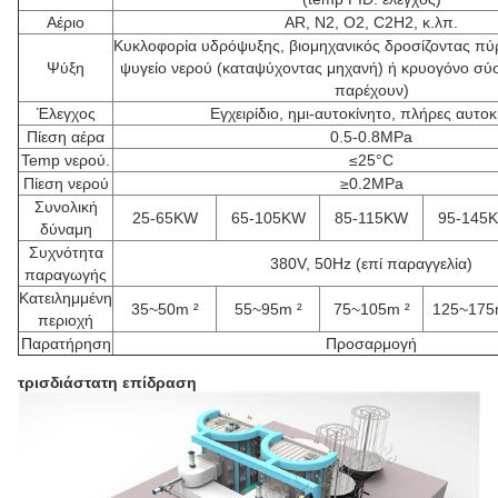
Αέριο
AR, Ν2, Ο2, C2H2, κ.λπ.
Κυκλοφορία υδρόψυξης, βιομηχανικός δροσίζοντας πύ
Ψύξη
ψυγείο νερού (καταψύχοντας μηχανή) ή κρυογόνο σύσ
παρέχουν)
Έλεγχος
Εγχειρίδιο, ημι-αυτοκίνητο, πλήρες αυτοκ
Πίεση αέρα
0.5-0.8MPa
Temp νερού.
≤25°C
Πίεση νερού
≥0.2MPa
Συνολική
25-65KW
65-105KW
85-115KW
95-145
δύναμη
Συχνότητα
380V, 50Hz (επί παραγγελία)
παραγωγής
Κατειλημμένη
35~50m ²
55~95m ²
75~105m ²
125~175
περιοχή
Παρατήρηση
Προσαρμογή
τρισδιάστατη επίδραση