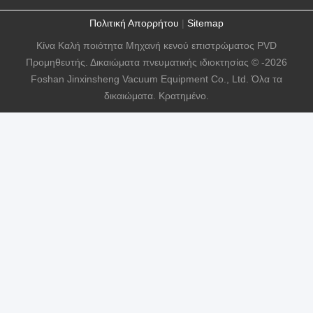
Πολιτική Απορρήτου
|
Sitemap
Κίνα Καλή ποιότητα Μηχανή κενού επιστρώματος PVD
Προμηθευτής. Δικαιώματα πνευματικής ιδιοκτησίας © -2026
Foshan Jinxinsheng Vacuum Equipment Co., Ltd. Όλα τα
δικαιώματα. Κρατημένο.