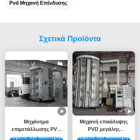
Pvd Μηχανή Επένδυσης
Σχετικά Προϊόντα
Μηχάνημα
Μηχανή επικάλυψης
επιμετάλλωσης PVD
PVD μεγάλης
Βρείτε την καλύτερη
ανθεκτικό στις
χωρητικότητας με βαρύ
Βρείτε την καλύτερη