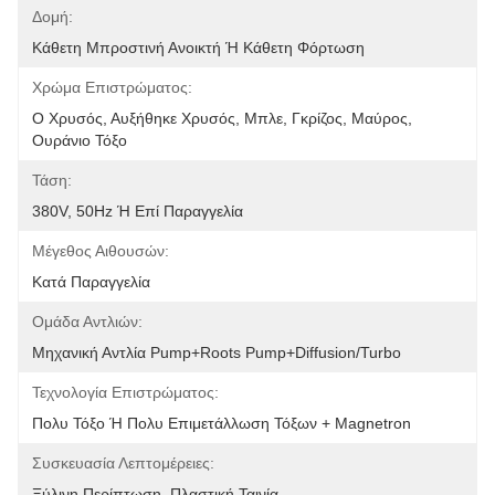
Δομή:
Κάθετη Μπροστινή Ανοικτή Ή Κάθετη Φόρτωση
Χρώμα Επιστρώματος:
Ο Χρυσός, Αυξήθηκε Χρυσός, Μπλε, Γκρίζος, Μαύρος, 
Ουράνιο Τόξο
Τάση:
380V, 50Hz Ή Επί Παραγγελία
Μέγεθος Αιθουσών:
Κατά Παραγγελία
Ομάδα Αντλιών:
Μηχανική Αντλία Pump+Roots Pump+Diffusion/Turbo
Τεχνολογία Επιστρώματος:
Πολυ Τόξο Ή Πολυ Επιμετάλλωση Τόξων + Magnetron
Συσκευασία Λεπτομέρειες:
Ξύλινη Περίπτωση, Πλαστική Ταινία