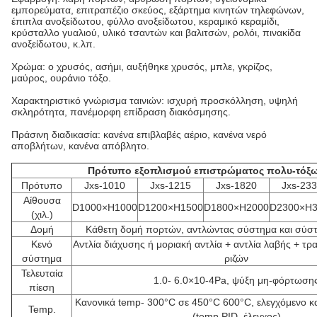
εμπορεύματα, επιτραπέζιο σκεύος, εξάρτημα κινητών τηλεφώνων,
έπιπλα ανοξείδωτου, φύλλο ανοξείδωτου, κεραμικό κεραμίδι,
κρύσταλλο γυαλιού, υλικό τσαντών και βαλιτσών, ρολόι, πινακίδα
ανοξείδωτου, κ.λπ.
Χρώμα: ο χρυσός, ασήμι, αυξήθηκε χρυσός, μπλε, γκρίζος,
μαύρος, ουράνιο τόξο.
Χαρακτηριστικό γνώρισμα ταινιών: ισχυρή προσκόλληση, υψηλή
σκληρότητα, πανέμορφη επίδραση διακόσμησης.
Πράσινη διαδικασία: κανένα επιβλαβές αέριο, κανένα νερό
αποβλήτων, κανένα απόβλητο.
Πρότυπο εξοπλισμού επιστρώματος πολυ-τόξ
Πρότυπο
Jxs-1010
Jxs-1215
Jxs-1820
Jxs-23
Αίθουσα
D1000×H1000
D1200×H1500
D1800×H2000
D2300×H3
(χιλ.)
Δομή
Κάθετη δομή πορτών, αντλώντας σύστημα και σύσ
Κενό
Αντλία διάχυσης ή μοριακή αντλία + αντλία λαβής + τρα
σύστημα
ριζών
Τελευταία
1.0- 6.0×10-4Pa, ψύξη μη-φόρτωση
πίεση
Κανονικά temp- 300°C σε 450°C 600°C, ελεγχόμενο και
Temp.
(temp PID. έλεγχος)