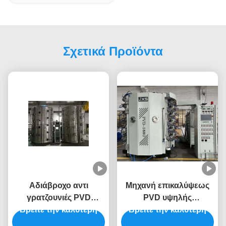
Σχετικά Προϊόντα
Αδιάβροχο αντι
Μηχανή επικαλύψεως
γρατζουνιές PVD
PVD υψηλής
Βρείτε την καλύτερη
Vacuum Coating
Βρείτε την καλύτερη
λαμπρότητας,
Machine Custom Made
ανθεκτικής στη σκόνη