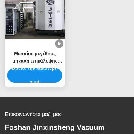
Μεσαίου μεγέθους
μηχανή επικάλυψης
Βρείτε την καλύτερη
PVD για μαζική
παραγωγή με κενό
θάλαμο από
τιμή
ανοξείδωτο χάλυβα
Επικοινωνήστε μαζί μας
Foshan Jinxinsheng Vacuum