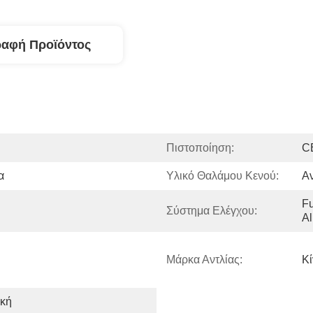
ραφή Προϊόντος
Πιστοποίηση:
C
α
Υλικό Θαλάμου Κενού:
Αν
Fu
Σύστημα Ελέγχου:
Al
Μάρκα Αντλίας:
Κί
κή 