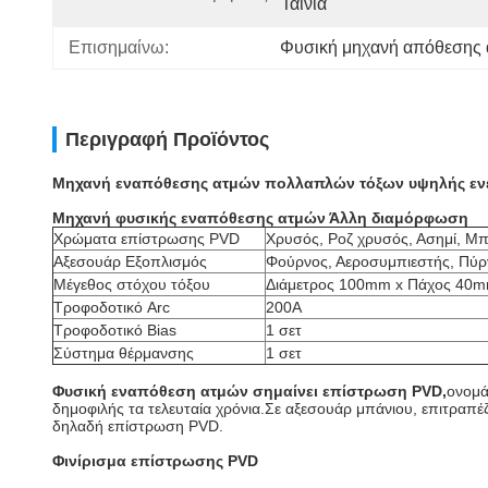
Ταινία
Επισημαίνω:
Φυσική μηχανή απόθεσης 
Περιγραφή Προϊόντος
Μηχανή εναπόθεσης ατμών πολλαπλών τόξων υψηλής εν
Μηχανή φυσικής εναπόθεσης ατμών Άλλη διαμόρφωση
Χρώματα επίστρωσης PVD
Χρυσός, Ροζ χρυσός, Ασημί, Μπ
Αξεσουάρ Εξοπλισμός
Φούρνος, Αεροσυμπιεστής, Πύρ
Μέγεθος στόχου τόξου
Διάμετρος 100mm x Πάχος 40
Τροφοδοτικό Arc
200Α
Τροφοδοτικό Bias
1 σετ
Σύστημα θέρμανσης
1 σετ
Φυσική εναπόθεση ατμών σημαίνει επίστρωση PVD,
ονομά
δημοφιλής τα τελευταία χρόνια.Σε αξεσουάρ μπάνιου, επιτραπέζ
δηλαδή επίστρωση PVD.
Φινίρισμα επίστρωσης PVD