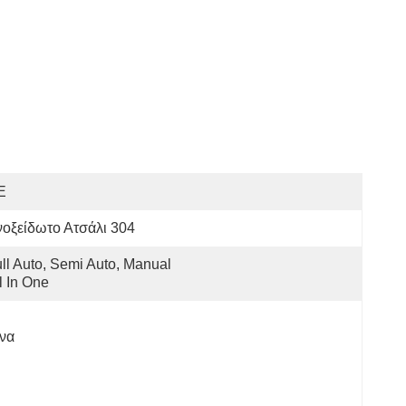
E
οξείδωτο Ατσάλι 304
ll Auto, Semi Auto, Manual 
l In One
να