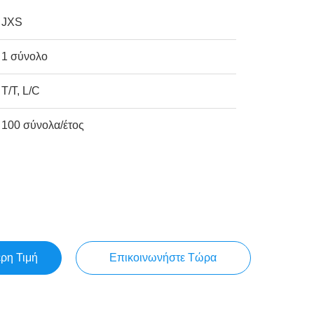
JXS
1 σύνολο
T/T, L/C
100 σύνολα/έτος
ερη Τιμή
Επικοινωνήστε Τώρα