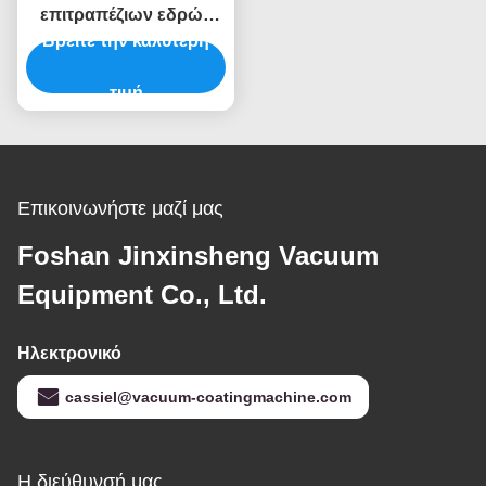
επιτραπέζιων εδρών
επίπλων ανοξείδωτου
Βρείτε την καλύτερη
μεγάλης
περιεκτικότητας μηχανή
τιμή
κενού επιστρώματος
τιτανίου
Επικοινωνήστε μαζί μας
Foshan Jinxinsheng Vacuum
Equipment Co., Ltd.
Ηλεκτρονικό
cassiel@vacuum-coatingmachine.com
Η διεύθυνσή μας