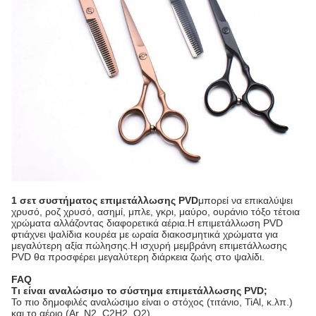
1 σετ συστήματος επιμετάλλωσης PVD
μπορεί να επικαλύψει
χρυσό, ροζ χρυσό, ασημί, μπλε, γκρι, μαύρο, ουράνιο τόξο τέτοια
χρώματα αλλάζοντας διαφορετικά αέρια.Η επιμετάλλωση PVD
φτιάχνει ψαλίδια κουρέα με ωραία διακοσμητικά χρώματα για
μεγαλύτερη αξία πώλησης.Η ισχυρή μεμβράνη επιμετάλλωσης
PVD θα προσφέρει μεγαλύτερη διάρκεια ζωής στο ψαλίδι.
FAQ
Τι είναι αναλώσιμο το σύστημα επιμετάλλωσης PVD;
Το πιο δημοφιλές αναλώσιμο είναι ο στόχος (τιτάνιο, TiAl, κ.λπ.)
και το αέριο (Ar, N2, C2H2, O2).