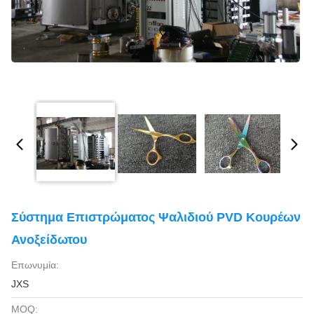
Σύστημα Επιστρώματος Ψαλιδιού PVD Κουρέων
Ανοξείδωτου
Επωνυμία:
JXS
MOQ: