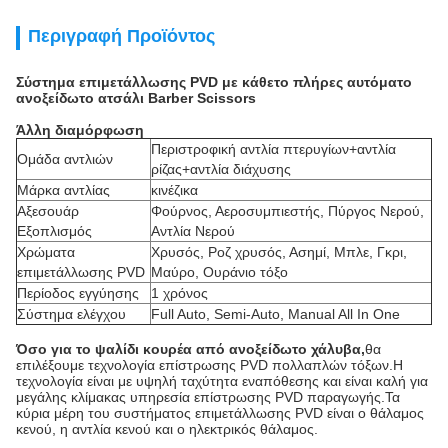
Περιγραφή Προϊόντος
Σύστημα επιμετάλλωσης PVD με κάθετο πλήρες αυτόματο
ανοξείδωτο ατσάλι Barber Scissors
Άλλη διαμόρφωση
Περιστροφική αντλία πτερυγίων+αντλία
Ομάδα αντλιών
ρίζας+αντλία διάχυσης
Μάρκα αντλίας
κινέζικα
Αξεσουάρ
Φούρνος, Αεροσυμπιεστής, Πύργος Νερού,
Εξοπλισμός
Αντλία Νερού
Χρώματα
Χρυσός, Ροζ χρυσός, Ασημί, Μπλε, Γκρι,
επιμετάλλωσης PVD
Μαύρο, Ουράνιο τόξο
Περίοδος εγγύησης
1 χρόνος
Σύστημα ελέγχου
Full Auto, Semi-Auto, Manual All In One
Όσο για το ψαλίδι κουρέα από ανοξείδωτο χάλυβα,
θα
επιλέξουμε τεχνολογία επίστρωσης PVD πολλαπλών τόξων.Η
τεχνολογία είναι με υψηλή ταχύτητα εναπόθεσης και είναι καλή για
μεγάλης κλίμακας υπηρεσία επίστρωσης PVD παραγωγής.Τα
κύρια μέρη του συστήματος επιμετάλλωσης PVD είναι ο θάλαμος
κενού, η αντλία κενού και ο ηλεκτρικός θάλαμος.