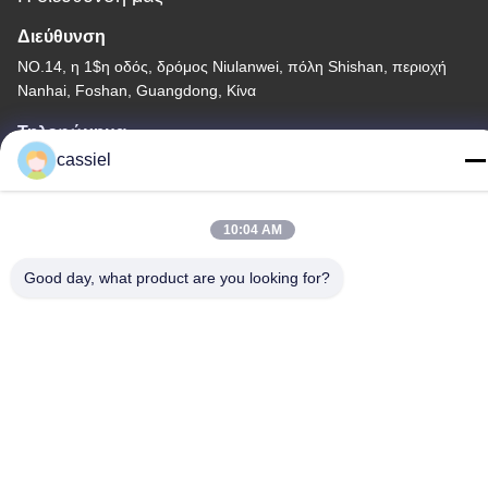
Διεύθυνση
NO.14, η 1$η οδός, δρόμος Niulanwei, πόλη Shishan, περιοχή
Nanhai, Foshan, Guangdong, Κίνα
Τηλεφώνημα
cassiel
86-139-2915-0962
10:04 AM
Good day, what product are you looking for?
Πολιτική Απορρήτου
|
Sitemap
Κίνα Καλή ποιότητα Μηχανή κενού επιστρώματος PVD
Προμηθευτής. Δικαιώματα πνευματικής ιδιοκτησίας © -2026
Foshan Jinxinsheng Vacuum Equipment Co., Ltd. Όλα τα
δικαιώματα. Κρατημένο.