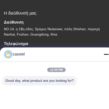
Η διεύθυνσή μας
Διεύθυνση
NO.14, η 1$η οδός, δρόμος Niulanwei, πόλη Shishan, περιοχή
Nanhai, Foshan, Guangdong, Κίνα
Τηλεφώνημα
86-139-2915-0962
cassiel
11:59 PM
Πολιτική Απορρήτου
|
Sitemap
Good day, what product are you looking for?
Κίνα Καλή ποιότητα Μηχανή κενού επιστρώματος PVD
Προμηθευτής. Δικαιώματα πνευματικής ιδιοκτησίας © -2026
Foshan Jinxinsheng Vacuum Equipment Co., Ltd. Όλα τα
δικαιώματα. Κρατημένο.