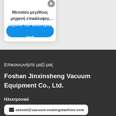
Μεσαίου μεγέθους
μηχανή επικάλυψης
Βρείτε την καλύτερη
PVD για μαζική
παραγωγή με κενό
θάλαμο από
τιμή
ανοξείδωτο χάλυβα
Επικοινωνήστε μαζί μας
Foshan Jinxinsheng Vacuum
Equipment Co., Ltd.
Ηλεκτρονικό
cassiel@vacuum-coatingmachine.com