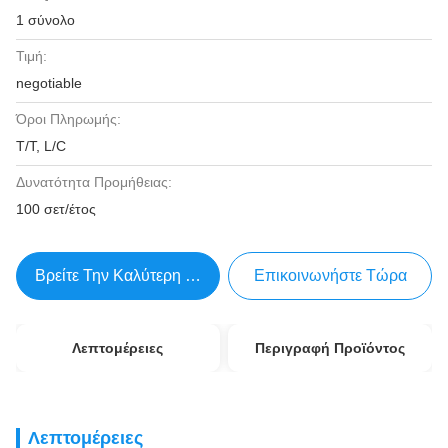
1 σύνολο
Τιμή:
negotiable
Όροι Πληρωμής:
T/T, L/C
Δυνατότητα Προμήθειας:
100 σετ/έτος
Βρείτε Την Καλύτερη Τιμή
Επικοινωνήστε Τώρα
Λεπτομέρειες
Περιγραφή Προϊόντος
Λεπτομέρειες