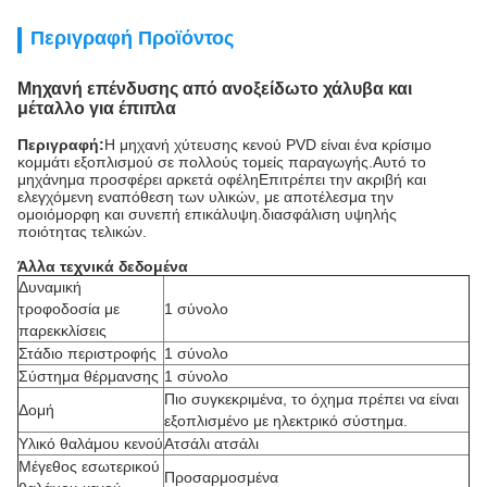
Περιγραφή Προϊόντος
Μηχανή επένδυσης από ανοξείδωτο χάλυβα και
μέταλλο για έπιπλα
Περιγραφή:
Η μηχανή χύτευσης κενού PVD είναι ένα κρίσιμο
κομμάτι εξοπλισμού σε πολλούς τομείς παραγωγής.Αυτό το
μηχάνημα προσφέρει αρκετά οφέληΕπιτρέπει την ακριβή και
ελεγχόμενη εναπόθεση των υλικών, με αποτέλεσμα την
ομοιόμορφη και συνεπή επικάλυψη.διασφάλιση υψηλής
ποιότητας τελικών.
Άλλα τεχνικά δεδομένα
Δυναμική
τροφοδοσία με
1 σύνολο
παρεκκλίσεις
Στάδιο περιστροφής
1 σύνολο
Σύστημα θέρμανσης
1 σύνολο
Πιο συγκεκριμένα, το όχημα πρέπει να είναι
Δομή
εξοπλισμένο με ηλεκτρικό σύστημα.
Υλικό θαλάμου κενού
Ατσάλι ατσάλι
Μέγεθος εσωτερικού
Προσαρμοσμένα