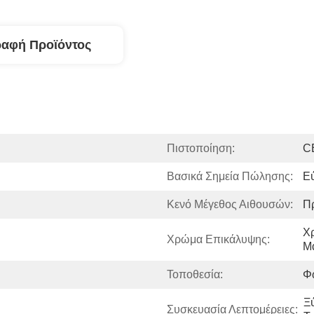
ραφή Προϊόντος
Πιστοποίηση:
C
Βασικά Σημεία Πώλησης:
Εύ
Κενό Μέγεθος Αιθουσών:
Π
Χρ
Χρώμα Επικάλυψης:
Μ
Τοποθεσία:
Φ
Ξ
Συσκευασία Λεπτομέρειες: