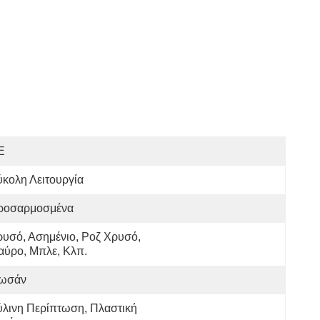
E
κολη Λειτουργία
ροσαρμοσμένα
υσό, Ασημένιο, Ροζ Χρυσό, 
αύρο, Μπλε, Κλπ.
ωσάν
ύλινη Περίπτωση, Πλαστική 