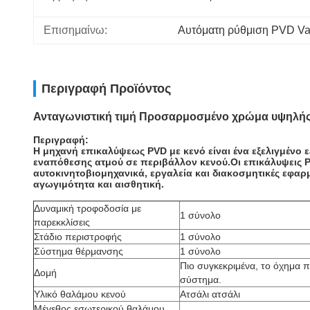
Επισημαίνω:
Αυτόματη ρύθμιση PVD Va
Περιγραφή Προϊόντος
Ανταγωνιστική τιμή Προσαρμοσμένο χρώμα υψηλής
Περιγραφή:
Η μηχανή επικαλύψεως PVD με κενό είναι ένα εξελιγμένο
εναπόθεσης ατμού σε περιβάλλον κενού.Οι επικάλυψεις P
αυτοκινητοβιομηχανικά, εργαλεία και διακοσμητικές εφα
αγωγιμότητα και αισθητική.
Δυναμική τροφοδοσία με
1 σύνολο
παρεκκλίσεις
Στάδιο περιστροφής
1 σύνολο
Σύστημα θέρμανσης
1 σύνολο
Πιο συγκεκριμένα, το όχημα π
Δομή
σύστημα.
Υλικό θαλάμου κενού
Ατσάλι ατσάλι
Μέγεθος εσωτερικού θαλάμου