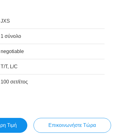
JXS
1 σύνολο
negotiable
T/T, L/C
100 σετ/έτος
ερη Τιμή
Επικοινωνήστε Τώρα