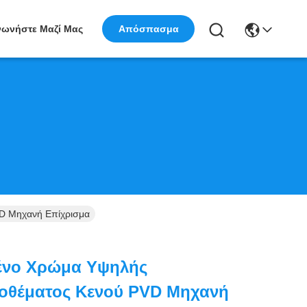
νωνήστε Μαζί Μας
Απόσπασμα
D Μηχανή Επίχρισμα
νο Χρώμα Υψηλής
οθέματος Κενού PVD Μηχανή