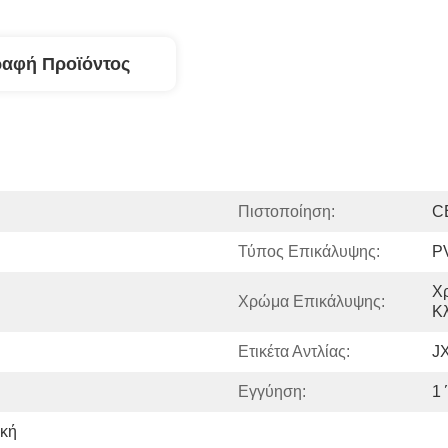
ραφή Προϊόντος
Πιστοποίηση:
C
Τύπος Επικάλυψης:
P
Χρ
Χρώμα Επικάλυψης:
Κ
Ετικέτα Αντλίας:
J
Εγγύηση:
1
κή 