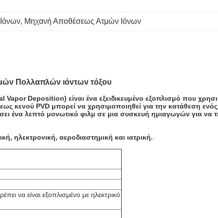
 Ιόνων
, 
Μηχανή Αποθέσεως Ατμών Ιόνων
μών Πολλαπλών ιόντων τόξου
 Vapor Deposition) είναι ένα εξειδικευμένο εξοπλισμό που χρησι
ς κενού PVD μπορεί να χρησιμοποιηθεί για την κατάθεση ενός 
ήσει ένα λεπτό μονωτικό φιλμ σε μια συσκευή ημιαγωγών για να 
κή, ηλεκτρονική, αεροδιαστημική και ιατρική.
ρέπει να είναι εξοπλισμένο με ηλεκτρικό