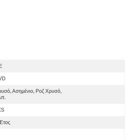
E
VD
υσό, Ασημένιο, Ροζ Χρυσό, 
λπ.
XS
 Έτος