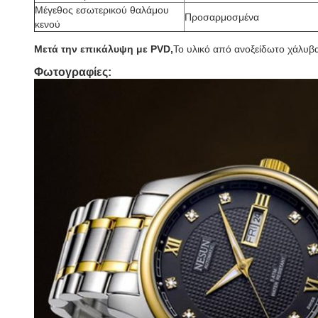
Μέγεθος εσωτερικού θαλάμου
Προσαρμοσμένα
κενού
Μετά την επικάλυψη με PVD,
Το υλικό από ανοξείδωτο χάλυβα
Φωτογραφίες: