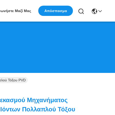
νωνήστε Μαζί Μας
Απόσπασμα
πλού Τόξου PVD
Ψεκασμού Μηχανήματος
Ιόντων Πολλαπλού Τόξου