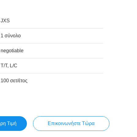
JXS
1 σύνολο
negotiable
T/T, L/C
100 σετ/έτος
ερη Τιμή
Επικοινωνήστε Τώρα