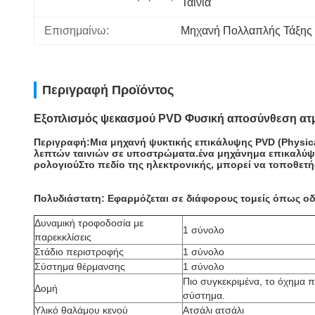
Ταινία
Επισημαίνω:
Μηχανή Πολλαπλής Τάξης
Περιγραφή Προϊόντος
Εξοπλισμός ψεκασμού PVD Φυσική αποσύνθεση ατ
Περιγραφή:Μια μηχανή ψυκτικής επικάλυψης PVD (Physical
λεπτών ταινιών σε υποστρώματα.ένα μηχάνημα επικαλύψεω
ρολογιούΣτο πεδίο της ηλεκτρονικής, μπορεί να τοποθετ
Πολυδιάστατη: Εφαρμόζεται σε διάφορους τομείς όπως οδι
Δυναμική τροφοδοσία με
1 σύνολο
παρεκκλίσεις
Στάδιο περιστροφής
1 σύνολο
Σύστημα θέρμανσης
1 σύνολο
Πιο συγκεκριμένα, το όχημα π
Δομή
σύστημα.
Υλικό θαλάμου κενού
Ατσάλι ατσάλι